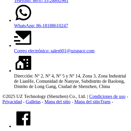
Teléfono: 86-0755-28892961
WhatsApp: 86-18188610247
Correo electrónico: sales601@uzspace.com
Dirección: Nº 2, Nº 4, Nº 5 y Nº 14, Zona 3, Zona Industrial
de LianHe, Comunidad de Nanyue, Subdistrito de Baolong,
Distrito de Long Gang, Ciudad de Shenzhen, China
©2025 UZ Technology (Shenzhen) Co., Ltd. |
Condiciones de uso
-
Privacidad
-
Galletas
-
Mapa del sitio
-
Mapa del sitioTrans
-