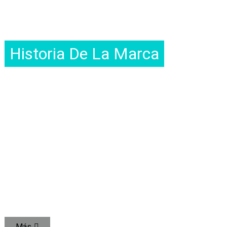
Historia De La Marca
QUE TODOS TENGAN UNA BOTELLA SALUDABLE
UZSPACE suministra botellas sanitarias a más de 60 países.
y regiones de todo el mundo.
UTILIZAR LA TECNOLOGÍA PARA PROMOVER LA SALUD
DEL AGUA POTABLE PÚBLICA
OFRECEMOS UN SERVICIO DE BOTELLAS DE SALUD DE
ALTA CALIDAD Y PROMOVEMOS UN ESTILO DE VIDA
SALUDABLE.
Más