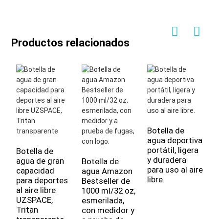
Productos relacionados
Botella de
agua deportiva
portátil, ligera
Botella de
y duradera
agua de gran
Botella de
B
para uso al aire
capacidad
agua Amazon
a
libre.
para deportes
Bestseller de
g
al aire libre
1000 ml/32 oz,
U
UZSPACE,
esmerilada,
S
Tritan
con medidor y
m