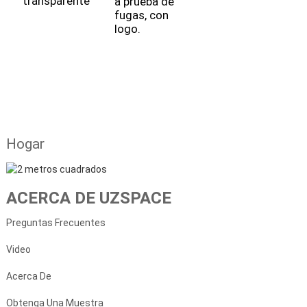
transparente
a prueba de
T
fugas, con
r
logo.
a
t
Hogar
ACERCA DE UZSPACE
Preguntas Frecuentes
Video
Acerca De
Obtenga Una Muestra