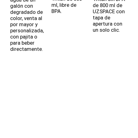
ml, libre de
de 800 ml de
d
galón con
BPA.
UZSPACE con
ai
degradado de
tapa de
r
color, venta al
apertura con
c
por mayor y
un solo clic.
personalizada,
con pajita o
para beber
directamente.